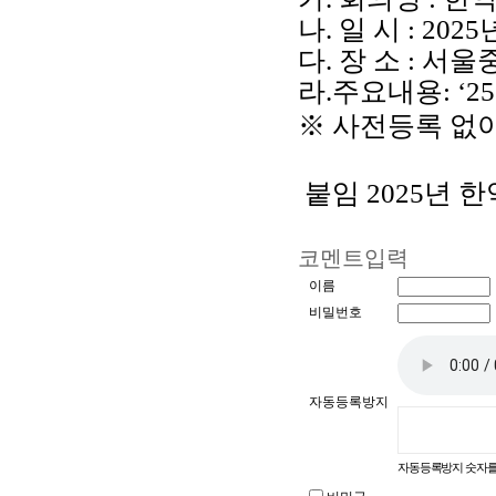
나
.
일 시
: 2025
다
.
장 소
:
서울
라
.
주요내용
: ‘25
※
사전등록 없
붙임
2025
년 한
코멘트입력
이름
비밀번호
자동등록방지
자동등록방지 숫자를