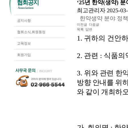
협회공지
‘25년 한약(생약) 
Association
최고관리자
2025-03-
한약생약 분야 정책·
공지사항
이전글
다음글
목록
답변
협회소식,회원동정
1.
귀하의 건안하
교육정보
2.
관련
:
식품의
회원가입
3.
위와 관련 
방향 안내를 위
와 같이 개최하
가
.
회
의
명
:
한